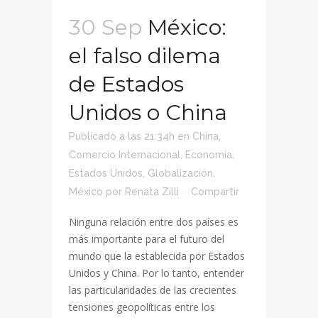
30 Sep
México:
el falso dilema
de Estados
Unidos o China
Publicado a las 21:34h
en
China
,
Comercio Internacional
,
Economía
,
Estados Unidos
,
Globalización
,
México
por
Renata Zilli
Compartir
Ninguna relación entre dos países es
más importante para el futuro del
mundo que la establecida por Estados
Unidos y China. Por lo tanto, entender
las particularidades de las crecientes
tensiones geopolíticas entre los