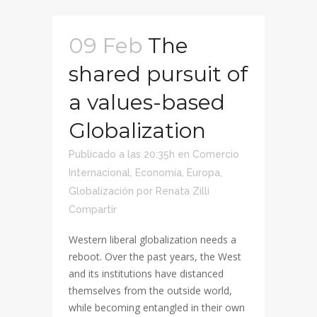
09 Feb
The
shared pursuit of
a values-based
Globalization
Publicado a las 20:35h
en
Comercio
Internacional
,
Economía
,
Europa
,
Globalización
por
Renata Zilli
Compartir
Western liberal globalization needs a
reboot. Over the past years, the West
and its institutions have distanced
themselves from the outside world,
while becoming entangled in their own