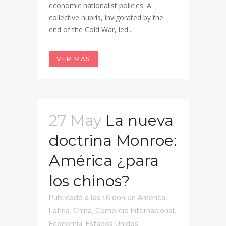
economic nationalist policies. A
collective hubris, invigorated by the
end of the Cold War, led...
VER MÁS
27 May
La nueva
doctrina Monroe:
América ¿para
los chinos?
Publicado a las 16:00h
en
América
Latina
,
China
,
Comercio Internacional
,
Economía
,
Estados Unidos
,