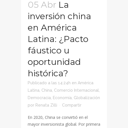
05 Abr
La
inversión china
en América
Latina: ¿Pacto
fáustico u
oportunidad
histórica?
Publicado a las 14:24h
en
América
Latina
,
China
,
Comercio Internacional
,
Democracia
,
Economía
,
Globalización
por
Renata Zilli
Compartir
En 2020, China se convirtió en el
mayor inversionista global. Por primera