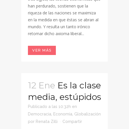
han perdurado, sostienen que la
riqueza de las naciones se maximiza
en la medida en que éstas se abran al
mundo. Y resulta un tanto irónico
retomar dicho axioma liberal...
VER MÁS
12 Ene
Es la clase
media, estúpidos
Publicado a las 10:32h
en
Democracia
,
Economía
,
Globalización
por
Renata Zilli
Compartir