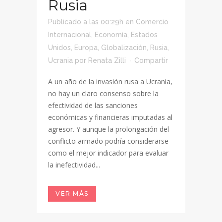
Rusia
Publicado a las 00:29h
en
Comercio
Internacional
,
Economía
,
Estados
Unidos
,
Europa
,
Globalización
,
Rusia
,
Ucrania
por
Renata Zilli
Compartir
A un año de la invasión rusa a Ucrania,
no hay un claro consenso sobre la
efectividad de las sanciones
económicas y financieras imputadas al
agresor. Y aunque la prolongación del
conflicto armado podría considerarse
como el mejor indicador para evaluar
la inefectividad...
VER MÁS