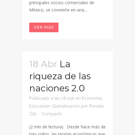
principales socios comerciales de
México, se convierte en una...
VER MÁS
18 Abr
La
riqueza de las
naciones 2.0
Publicado a las 18:05h
en
Economía
,
Educación
,
Globalización
por
Renata
Zilli
Compartir
(2 min de lectura) Desde hace más de
tres siglos, las teorías económicas que