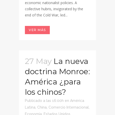
economic nationalist policies. A
collective hubris, invigorated by the
end of the Cold War, led...
VER MÁS
27 May
La nueva
doctrina Monroe:
América ¿para
los chinos?
Publicado a las 16:00h
en
América
Latina
,
China
,
Comercio Internacional
,
Economía
,
Estados Unidos
,