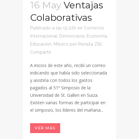
16 May
Ventajas
Colaborativas
Publicado a las 15:22h
en
Comercio
Internacional
,
Democracia
,
Economía
,
Educación
,
México
por
Renata Zilli
Compartir
A inicios de este año, recibí un correo
indicando que había sido seleccionada
y asistiría con todos los gastos
pagados al 51º Simposio de la
Universidad de St. Gallen en Suiza.
Existen varias formas de participar en
el simposio, los líderes del mañana...
VER MÁS