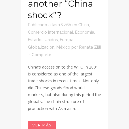
another “China
shock”?
Publicado a las 18:26h
en
China
,
Comercio Internacional
,
Economía
,
Estados Unidos
,
Europa
,
Globalización
,
México
por
Renata Zilli
Compartir
China’s accession to the WTO in 2001
is considered as one of the largest
trade shocks in recent times. Not only
did Chinese goods flood world
markets, but also during this period the
global value chain structure of
production with Asia as a...
VER MÁS