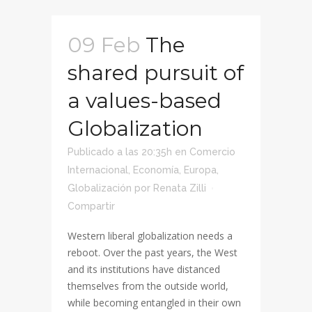
09 Feb
The
shared pursuit of
a values-based
Globalization
Publicado a las 20:35h
en
Comercio
Internacional
,
Economía
,
Europa
,
Globalización
por
Renata Zilli
Compartir
Western liberal globalization needs a
reboot. Over the past years, the West
and its institutions have distanced
themselves from the outside world,
while becoming entangled in their own