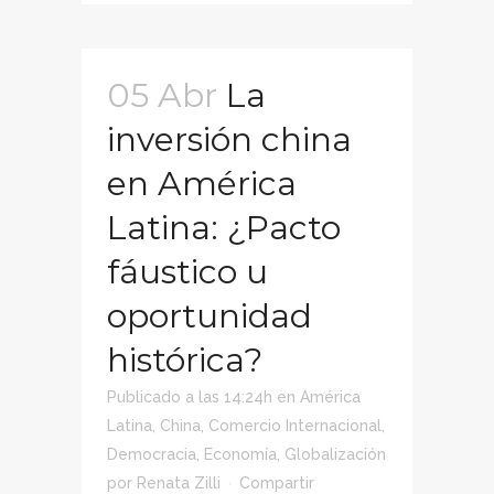
05 Abr
La
inversión china
en América
Latina: ¿Pacto
fáustico u
oportunidad
histórica?
Publicado a las 14:24h
en
América
Latina
,
China
,
Comercio Internacional
,
Democracia
,
Economía
,
Globalización
por
Renata Zilli
Compartir