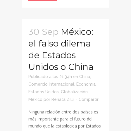
30 Sep
México:
el falso dilema
de Estados
Unidos o China
Publicado a las 21:34h
en
China
,
Comercio Internacional
,
Economía
,
Estados Unidos
,
Globalización
,
México
por
Renata Zilli
Compartir
Ninguna relación entre dos países es
más importante para el futuro del
mundo que la establecida por Estados