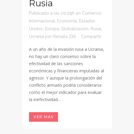
Rusia
Publicado a las 00:29h
en
Comercio
Internacional
,
Economía
,
Estados
Unidos
,
Europa
,
Globalización
,
Rusia
,
Ucrania
por
Renata Zilli
Compartir
A un año de la invasión rusa a Ucrania,
no hay un claro consenso sobre la
efectividad de las sanciones
económicas y financieras imputadas al
agresor. Y aunque la prolongación del
conflicto armado podría considerarse
como el mejor indicador para evaluar
la inefectividad...
VER MÁS