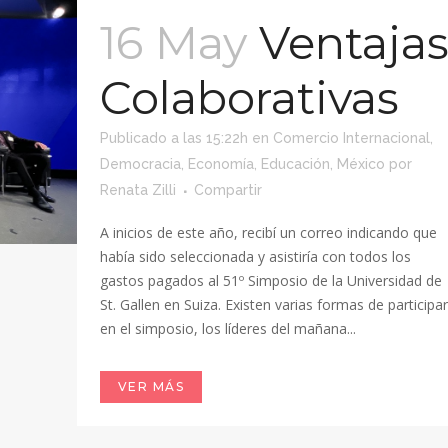
16 May
Ventaja
Colaborativas
Publicado a las 15:22h
en
Comercio Internacional
,
Democracia
,
Economía
,
Educación
,
México
por
Renata Zilli
Compartir
A inicios de este año, recibí un correo indicando que
había sido seleccionada y asistiría con todos los
gastos pagados al 51º Simposio de la Universidad de
St. Gallen en Suiza. Existen varias formas de participar
en el simposio, los líderes del mañana...
VER MÁS